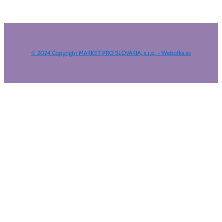
© 2024 Copyright MARKET PRO SLOVAKIA, s.r.o. - Webofka.sk
HĽADAŤ NA WEBE
Výsledky