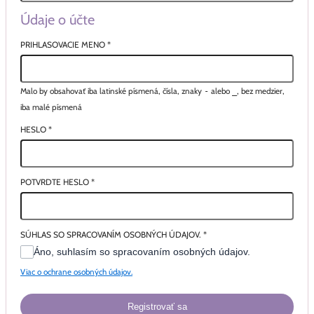
Údaje o účte
PRIHLASOVACIE MENO
*
Malo by obsahovať iba latinské písmená, čísla, znaky
-
alebo
_
, bez medzier,
iba malé písmená
HESLO
*
POTVRDTE HESLO
*
SÚHLAS SO SPRACOVANÍM OSOBNÝCH ÚDAJOV.
*
Áno, suhlasím so spracovaním osobných údajov.
Viac o ochrane osobných údajov.
Registrovať sa