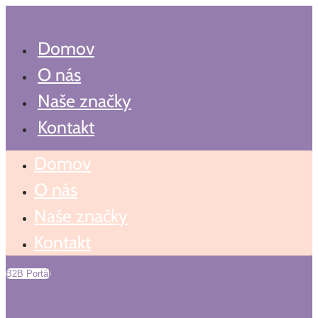
Preskočiť
Search
...
na
obsah
Domov
O nás
Naše značky
Kontakt
Domov
O nás
Naše značky
Kontakt
B2B Portál