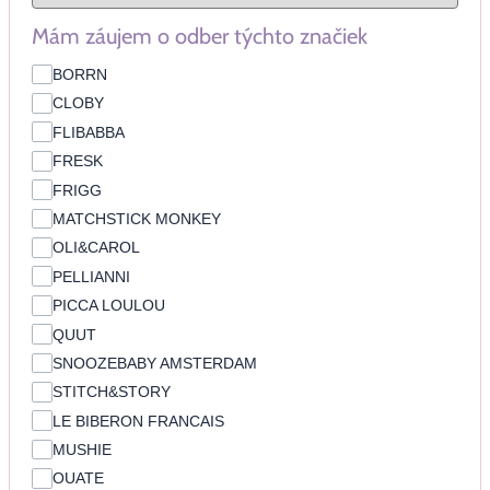
Mám záujem o odber týchto značiek
BORRN
CLOBY
FLIBABBA
FRESK
FRIGG
MATCHSTICK MONKEY
OLI&CAROL
PELLIANNI
PICCA LOULOU
QUUT
SNOOZEBABY AMSTERDAM
STITCH&STORY
LE BIBERON FRANCAIS
MUSHIE
OUATE