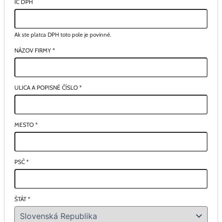
IČ DPH
Ak ste platca DPH toto pole je povinné.
NÁZOV FIRMY
*
ULICA A POPISNÉ ČÍSLO
*
MESTO
*
PSČ
*
ŠTÁT
*