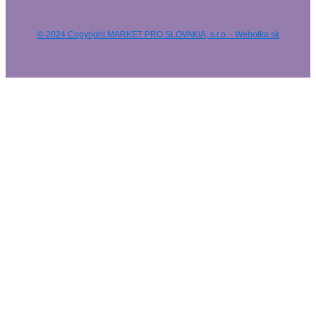
© 2024 Copyright MARKET PRO SLOVAKIA, s.r.o. - Webofka.sk
HĽADAŤ NA WEBE
Výsledky
Všetky výsledky