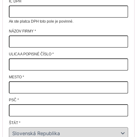
IČ DPH
Ak ste platca DPH toto pole je povinné.
NÁZOV FIRMY
*
ULICA A POPISNÉ ČÍSLO
*
MESTO
*
PSČ
*
ŠTÁT
*