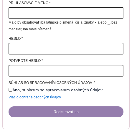
PRIHLASOVACIE MENO
*
Malo by obsahovať iba latinské písmená, čísla, znaky
-
alebo
_
, bez
medzier, iba malé písmená
HESLO
*
POTVRDTE HESLO
*
SÚHLAS SO SPRACOVANÍM OSOBNÝCH ÚDAJOV.
*
Áno, suhlasím so spracovaním osobných údajov.
Viac o ochrane osobných údajov.
Registrovať sa