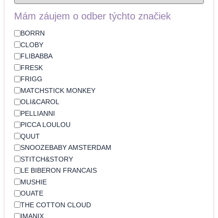
Mám záujem o odber týchto značiek
BORRN
CLOBY
FLIBABBA
FRESK
FRIGG
MATCHSTICK MONKEY
OLI&CAROL
PELLIANNI
PICCA LOULOU
QUUT
SNOOZEBABY AMSTERDAM
STITCH&STORY
LE BIBERON FRANCAIS
MUSHIE
OUATE
THE COTTON CLOUD
IMANIX