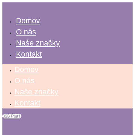
Search
Preskočiť
...
na
obsah
Domov
O nás
Naše značky
Kontakt
Domov
O nás
Naše značky
Kontakt
B2B Portál