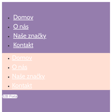
Preskočiť
Search
...
na
obsah
Domov
O nás
Naše značky
Kontakt
Domov
O nás
Naše značky
Kontakt
B2B Portál