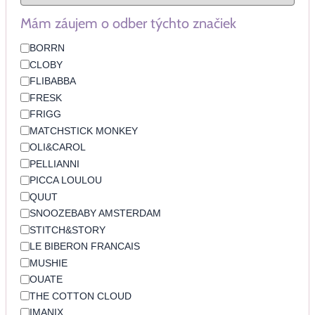
Mám záujem o odber týchto značiek
BORRN
CLOBY
FLIBABBA
FRESK
FRIGG
MATCHSTICK MONKEY
OLI&CAROL
PELLIANNI
PICCA LOULOU
QUUT
SNOOZEBABY AMSTERDAM
STITCH&STORY
LE BIBERON FRANCAIS
MUSHIE
OUATE
THE COTTON CLOUD
IMANIX