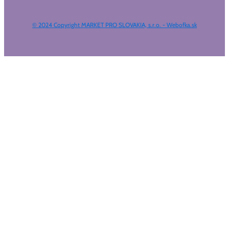
© 2024 Copyright MARKET PRO SLOVAKIA, s.r.o. - Webofka.sk
HĽADAŤ NA WEBE
Výsledky
Všetky výsledky