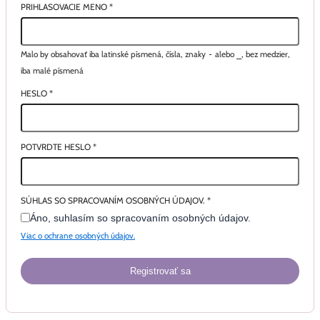
PRIHLASOVACIE MENO
*
Malo by obsahovať iba latinské písmená, čísla, znaky
-
alebo
_
, bez medzier,
iba malé písmená
HESLO
*
POTVRDTE HESLO
*
SÚHLAS SO SPRACOVANÍM OSOBNÝCH ÚDAJOV.
*
Áno, suhlasím so spracovaním osobných údajov.
Viac o ochrane osobných údajov.
Registrovať sa