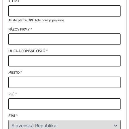
IČ DPH
Ak ste platca DPH toto pole je povinné.
NÁZOV FIRMY
*
ULICA A POPISNÉ ČÍSLO
*
MESTO
*
PSČ
*
ŠTÁT
*