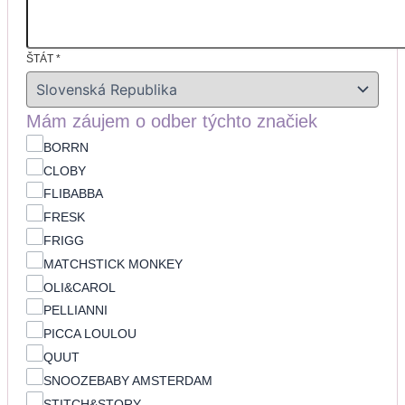
ŠTÁT
*
Mám záujem o odber týchto značiek
BORRN
CLOBY
FLIBABBA
FRESK
FRIGG
MATCHSTICK MONKEY
OLI&CAROL
PELLIANNI
PICCA LOULOU
QUUT
SNOOZEBABY AMSTERDAM
STITCH&STORY