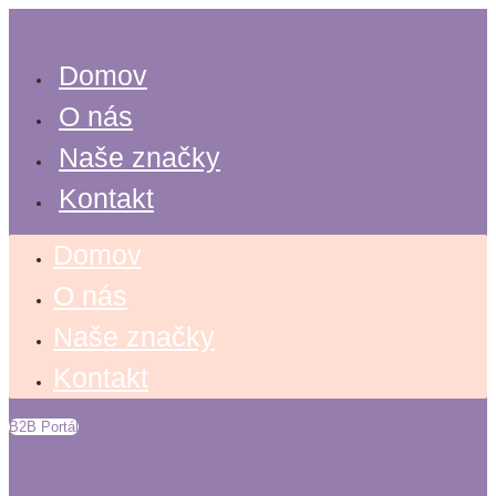
Preskočiť
na
obsah
Domov
O nás
Naše značky
Kontakt
Domov
O nás
Naše značky
Kontakt
B2B Portál