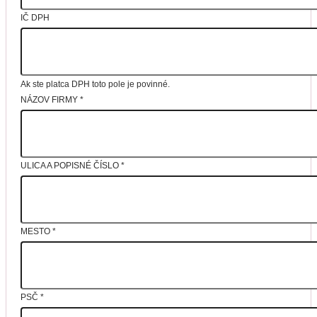
IČ DPH
Ak ste platca DPH toto pole je povinné.
NÁZOV FIRMY
*
ULICA A POPISNÉ ČÍSLO
*
MESTO
*
PSČ
*