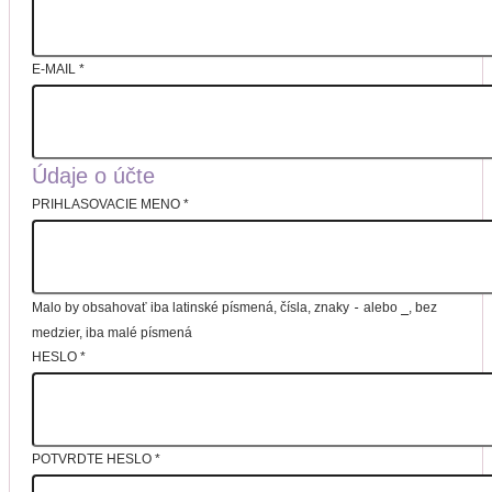
E-MAIL
*
Údaje o účte
PRIHLASOVACIE MENO
*
Malo by obsahovať iba latinské písmená, čísla, znaky
-
alebo
_
, bez
medzier, iba malé písmená
HESLO
*
POTVRDTE HESLO
*