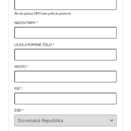
Ak ste platca DPH toto pole je povinné.
NÁZOV FIRMY
*
ULICA A POPISNÉ ČÍSLO
*
MESTO
*
PSČ
*
ŠTÁT
*