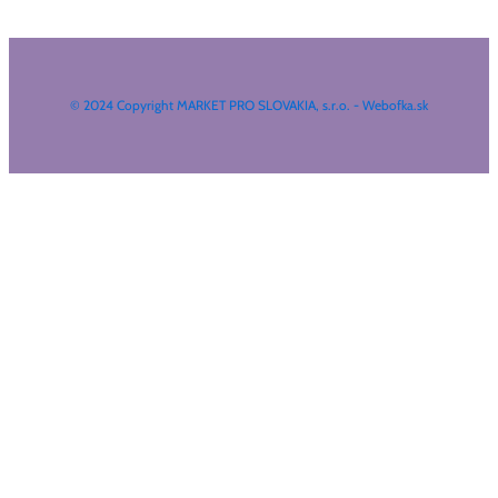
© 2024 Copyright MARKET PRO SLOVAKIA, s.r.o. - Webofka.sk
HĽADAŤ NA WEBE
Search
...
Výsledky