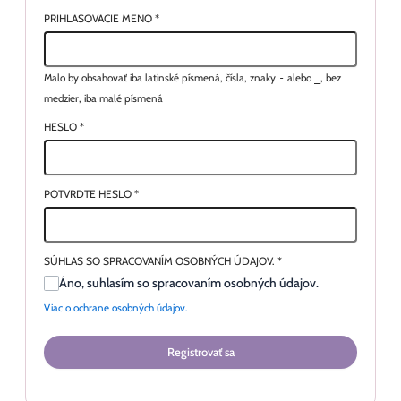
PRIHLASOVACIE MENO
*
Malo by obsahovať iba latinské písmená, čísla, znaky
-
alebo
_
, bez
medzier, iba malé písmená
HESLO
*
POTVRDTE HESLO
*
SÚHLAS SO SPRACOVANÍM OSOBNÝCH ÚDAJOV.
*
Áno, suhlasím so spracovaním osobných údajov.
Viac o ochrane osobných údajov.
Registrovať sa