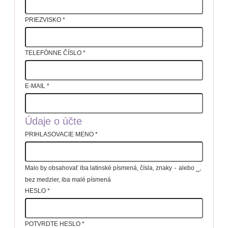
PRIEZVISKO
*
TELEFÓNNE ČÍSLO
*
E-MAIL
*
Údaje o účte
PRIHLASOVACIE MENO
*
Malo by obsahovať iba latinské písmená, čísla, znaky
-
alebo
_
,
bez medzier, iba malé písmená
HESLO
*
POTVRDTE HESLO
*