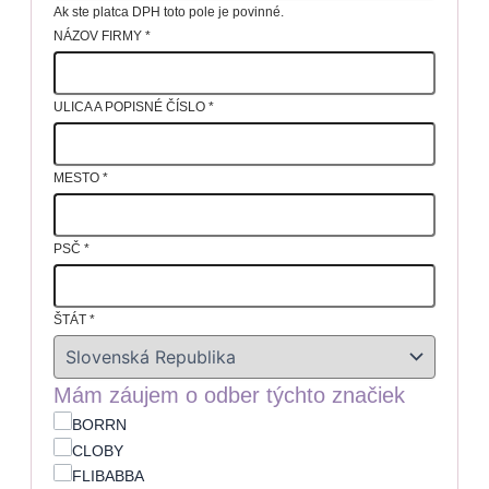
Ak ste platca DPH toto pole je povinné.
NÁZOV FIRMY
*
ULICA A POPISNÉ ČÍSLO
*
MESTO
*
PSČ
*
ŠTÁT
*
Mám záujem o odber týchto značiek
BORRN
CLOBY
FLIBABBA