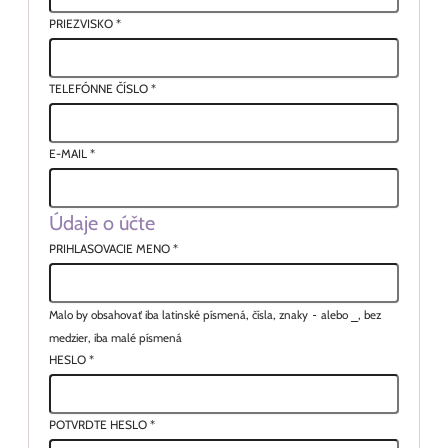
PRIEZVISKO
*
TELEFÓNNE ČÍSLO
*
E-MAIL
*
Údaje o účte
PRIHLASOVACIE MENO
*
Malo by obsahovať iba latinské písmená, čísla, znaky
-
alebo
_
, bez
medzier, iba malé písmená
HESLO
*
POTVRDTE HESLO
*