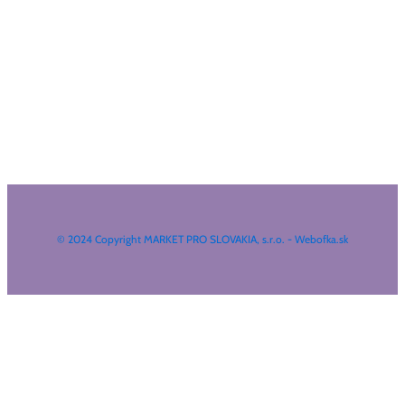
© 2024 Copyright MARKET PRO SLOVAKIA, s.r.o. - Webofka.sk
HĽADAŤ NA WEBE