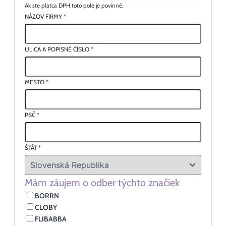
Ak ste platca DPH toto pole je povinné.
NÁZOV FIRMY
*
ULICA A POPISNÉ ČÍSLO
*
MESTO
*
PSČ
*
ŠTÁT
*
Mám záujem o odber týchto značiek
BORRN
CLOBY
FLIBABBA