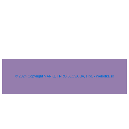
© 2024 Copyright MARKET PRO SLOVAKIA, s.r.o. - Webofka.sk
HĽADAŤ NA WEBE