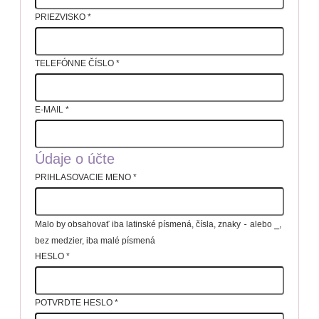
PRIEZVISKO
*
TELEFÓNNE ČÍSLO
*
E-MAIL
*
Údaje o účte
PRIHLASOVACIE MENO
*
Malo by obsahovať iba latinské písmená, čísla, znaky
-
alebo
_
,
bez medzier, iba malé písmená
HESLO
*
POTVRDTE HESLO
*