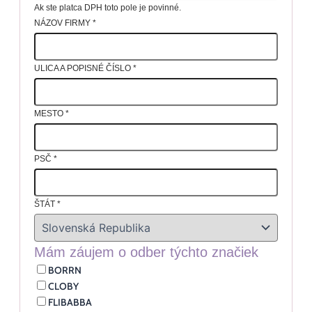
Ak ste platca DPH toto pole je povinné.
NÁZOV FIRMY
*
ULICA A POPISNÉ ČÍSLO
*
MESTO
*
PSČ
*
ŠTÁT
*
Mám záujem o odber týchto značiek
BORRN
CLOBY
FLIBABBA