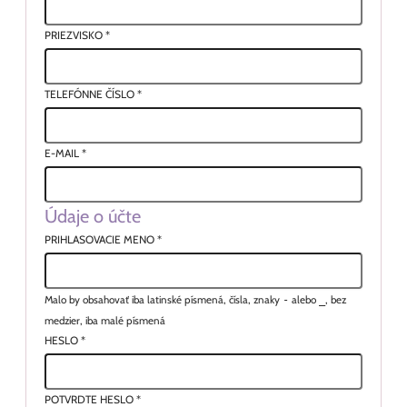
PRIEZVISKO
*
TELEFÓNNE ČÍSLO
*
E-MAIL
*
Údaje o účte
PRIHLASOVACIE MENO
*
Malo by obsahovať iba latinské písmená, čísla, znaky
-
alebo
_
, bez
medzier, iba malé písmená
HESLO
*
POTVRDTE HESLO
*