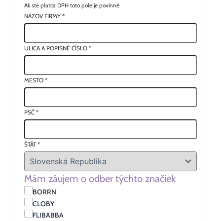
Ak ste platca DPH toto pole je povinné.
NÁZOV FIRMY
*
ULICA A POPISNÉ ČÍSLO
*
MESTO
*
PSČ
*
ŠTÁT
*
Mám záujem o odber týchto značiek
BORRN
CLOBY
FLIBABBA