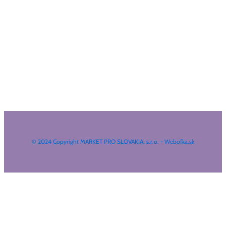
© 2024 Copyright MARKET PRO SLOVAKIA, s.r.o. - Webofka.sk
HĽADAŤ NA WEBE