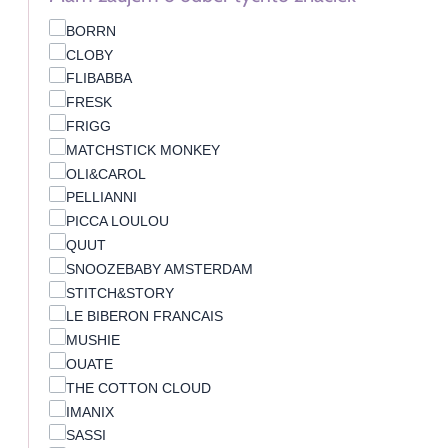
BORRN
CLOBY
FLIBABBA
FRESK
FRIGG
MATCHSTICK MONKEY
OLI&CAROL
PELLIANNI
PICCA LOULOU
QUUT
SNOOZEBABY AMSTERDAM
STITCH&STORY
LE BIBERON FRANCAIS
MUSHIE
OUATE
THE COTTON CLOUD
IMANIX
SASSI