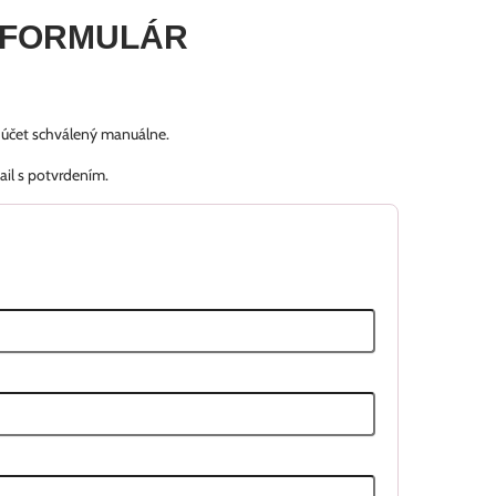
 FORMULÁR
š účet schválený manuálne.
ail s potvrdením.