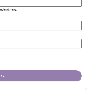
a malé písmená
 sa