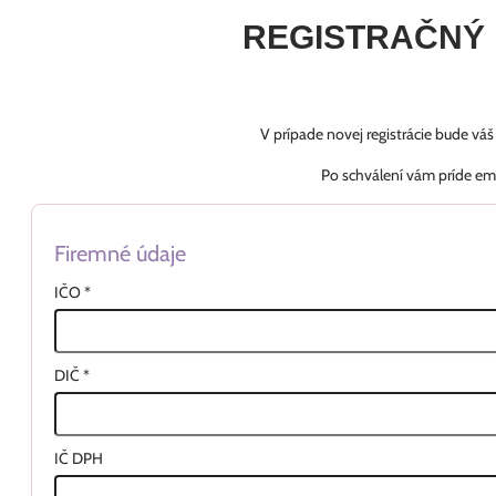
REGISTRAČNÝ
V prípade novej registrácie bude vá
Po schválení vám príde em
Firemné údaje
IČO
*
DIČ
*
IČ DPH