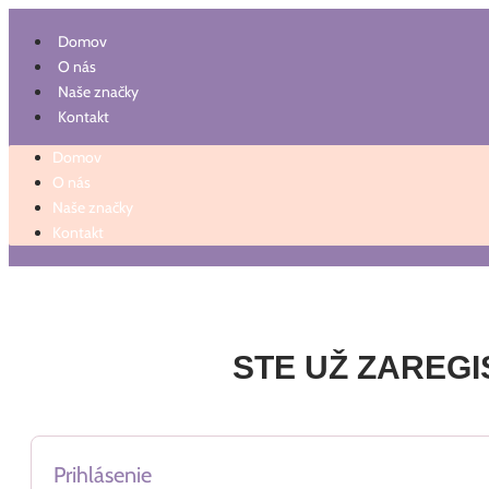
Preskočiť
na
Domov
obsah
O nás
Naše značky
Kontakt
Domov
O nás
Naše značky
Kontakt
STE UŽ ZAREG
Prihlásenie