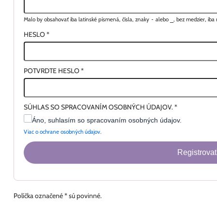
Malo by obsahovať iba latinské písmená, čísla, znaky
-
alebo
_
, bez medzier, ib
HESLO
*
POTVRDTE HESLO
*
SÚHLAS SO SPRACOVANÍM OSOBNÝCH ÚDAJOV.
*
Áno, suhlasím so spracovaním osobných údajov.
Viac o ochrane osobných údajov.
Registrovať
Políčka označené * sú povinné.