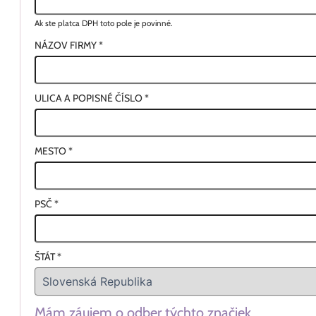
Ak ste platca DPH toto pole je povinné.
NÁZOV FIRMY
*
ULICA A POPISNÉ ČÍSLO
*
MESTO
*
PSČ
*
ŠTÁT
*
Mám záujem o odber týchto značiek