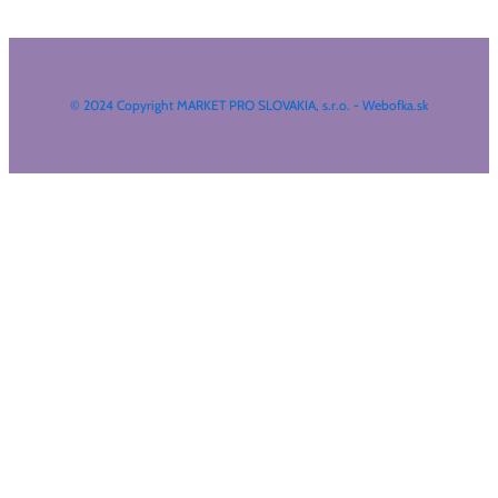
© 2024 Copyright MARKET PRO SLOVAKIA, s.r.o. - Webofka.sk
HĽADAŤ NA WEBE
Search
...
Výsledky