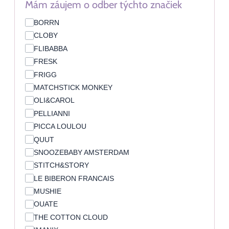
Mám záujem o odber týchto značiek
BORRN
CLOBY
FLIBABBA
FRESK
FRIGG
MATCHSTICK MONKEY
OLI&CAROL
PELLIANNI
PICCA LOULOU
QUUT
SNOOZEBABY AMSTERDAM
STITCH&STORY
LE BIBERON FRANCAIS
MUSHIE
OUATE
THE COTTON CLOUD