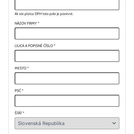
Ak ste platca DPH toto pole je povinné.
NÁZOV FIRMY
*
ULICA A POPISNÉ ČÍSLO
*
MESTO
*
PSČ
*
ŠTÁT
*