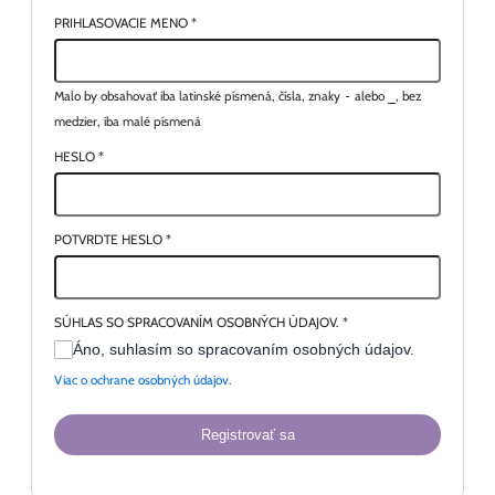
PRIHLASOVACIE MENO
*
Malo by obsahovať iba latinské písmená, čísla, znaky
-
alebo
_
, bez
medzier, iba malé písmená
HESLO
*
POTVRDTE HESLO
*
SÚHLAS SO SPRACOVANÍM OSOBNÝCH ÚDAJOV.
*
Áno, suhlasím so spracovaním osobných údajov.
Viac o ochrane osobných údajov.
Registrovať sa