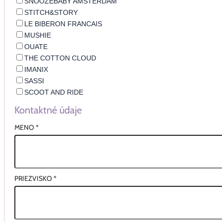
SNOOZEBABY AMSTERDAM
STITCH&STORY
LE BIBERON FRANCAIS
MUSHIE
OUATE
THE COTTON CLOUD
IMANIX
SASSI
SCOOT AND RIDE
Kontaktné údaje
MENO
*
PRIEZVISKO
*