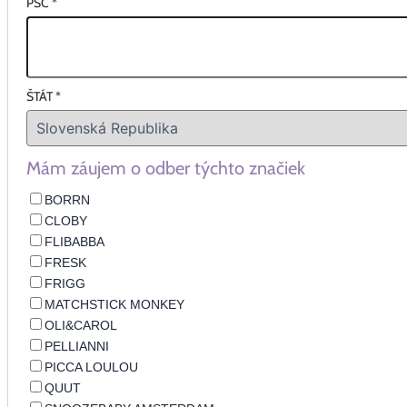
PSČ
*
ŠTÁT
*
Mám záujem o odber týchto značiek
BORRN
CLOBY
FLIBABBA
FRESK
FRIGG
MATCHSTICK MONKEY
OLI&CAROL
PELLIANNI
PICCA LOULOU
QUUT