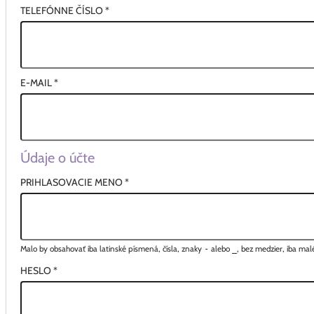
TELEFÓNNE ČÍSLO
*
E-MAIL
*
Údaje o účte
PRIHLASOVACIE MENO
*
Malo by obsahovať iba latinské písmená, čísla, znaky
-
alebo
_
, bez medzier, iba ma
HESLO
*