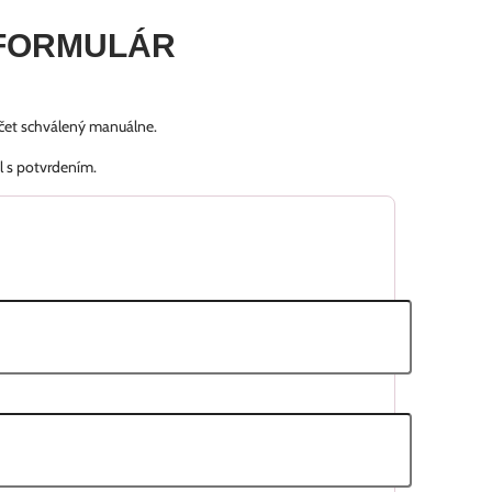
FORMULÁR
účet schválený manuálne.
l s potvrdením.