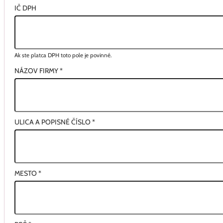
IČ DPH
Ak ste platca DPH toto pole je povinné.
NÁZOV FIRMY
*
ULICA A POPISNÉ ČÍSLO
*
MESTO
*