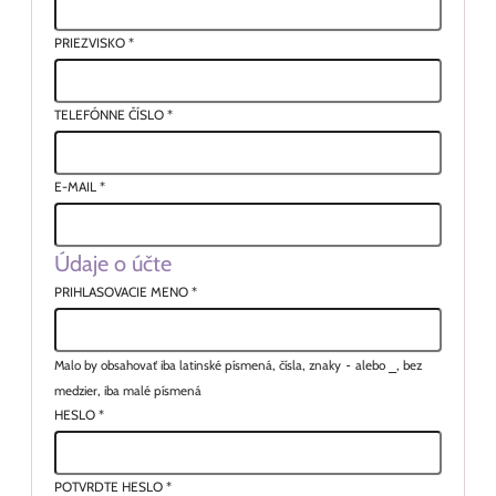
PRIEZVISKO
*
TELEFÓNNE ČÍSLO
*
E-MAIL
*
Údaje o účte
PRIHLASOVACIE MENO
*
Malo by obsahovať iba latinské písmená, čísla, znaky
-
alebo
_
, bez
medzier, iba malé písmená
HESLO
*
POTVRDTE HESLO
*