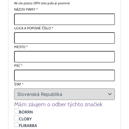
Ak ste platca DPH toto pole je povinné.
NÁZOV FIRMY
*
ULICA A POPISNÉ ČÍSLO
*
MESTO
*
PSČ
*
ŠTÁT
*
Mám záujem o odber týchto značiek
BORRN
CLOBY
FLIBABBA