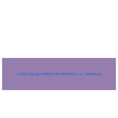
© 2024 Copyright MARKET PRO SLOVAKIA, s.r.o. - Webofka.sk
HĽADAŤ NA WEBE