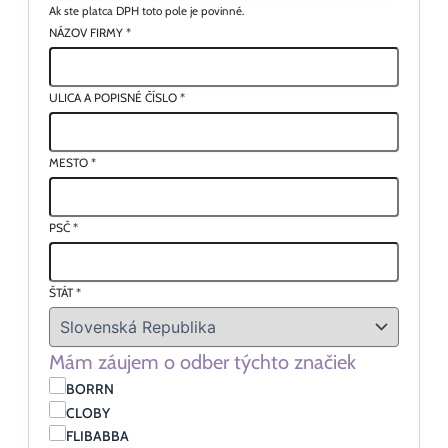
Ak ste platca DPH toto pole je povinné.
NÁZOV FIRMY
*
ULICA A POPISNÉ ČÍSLO
*
MESTO
*
PSČ
*
ŠTÁT
*
Mám záujem o odber týchto značiek
BORRN
CLOBY
FLIBABBA