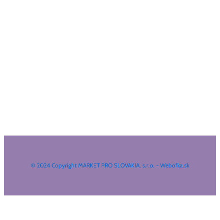
© 2024 Copyright MARKET PRO SLOVAKIA, s.r.o. - Webofka.sk