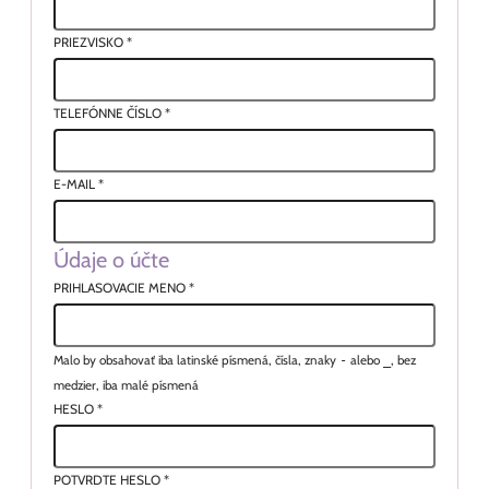
PRIEZVISKO
*
TELEFÓNNE ČÍSLO
*
E-MAIL
*
Údaje o účte
PRIHLASOVACIE MENO
*
Malo by obsahovať iba latinské písmená, čísla, znaky
-
alebo
_
, bez
medzier, iba malé písmená
HESLO
*
POTVRDTE HESLO
*