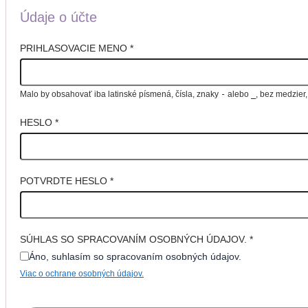
Údaje o účte
PRIHLASOVACIE MENO
*
Malo by obsahovať iba latinské písmená, čísla, znaky
-
alebo
_
, bez medzier
HESLO
*
POTVRDTE HESLO
*
SÚHLAS SO SPRACOVANÍM OSOBNÝCH ÚDAJOV.
*
Áno, suhlasím so spracovaním osobných údajov.
Viac o ochrane osobných údajov.