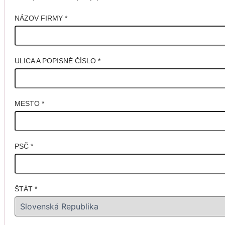
NÁZOV FIRMY
*
ULICA A POPISNÉ ČÍSLO
*
MESTO
*
PSČ
*
ŠTÁT
*