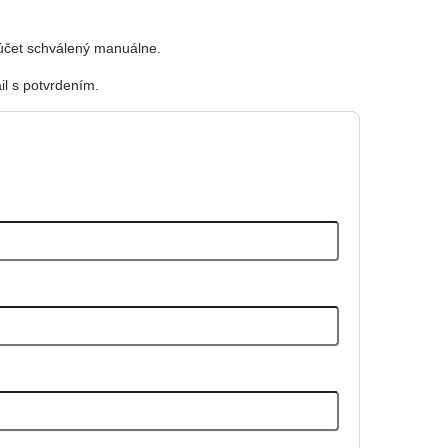
 účet schválený manuálne.
l s potvrdením.