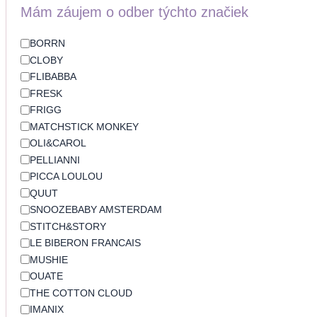
Mám záujem o odber týchto značiek
BORRN
CLOBY
FLIBABBA
FRESK
FRIGG
MATCHSTICK MONKEY
OLI&CAROL
PELLIANNI
PICCA LOULOU
QUUT
SNOOZEBABY AMSTERDAM
STITCH&STORY
LE BIBERON FRANCAIS
MUSHIE
OUATE
THE COTTON CLOUD
IMANIX