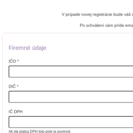
V prípade novej registrácie bude váš
Po schválení vám príde emai
Firemné údaje
IČO
*
DIČ
*
IČ DPH
Ak ste platca DPH toto pole je povinné.