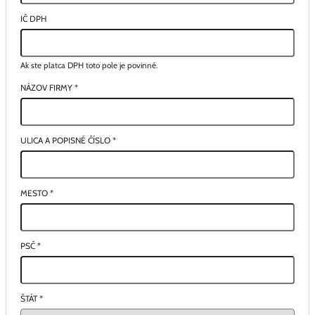
IČ DPH
Ak ste platca DPH toto pole je povinné.
NÁZOV FIRMY
*
ULICA A POPISNÉ ČÍSLO
*
MESTO
*
PSČ
*
ŠTÁT
*