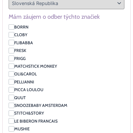
Mám záujem o odber týchto značiek
BORRN
CLOBY
FLIBABBA
FRESK
FRIGG
MATCHSTICK MONKEY
OLI&CAROL
PELLIANNI
PICCA LOULOU
QUUT
SNOOZEBABY AMSTERDAM
STITCH&STORY
LE BIBERON FRANCAIS
MUSHIE