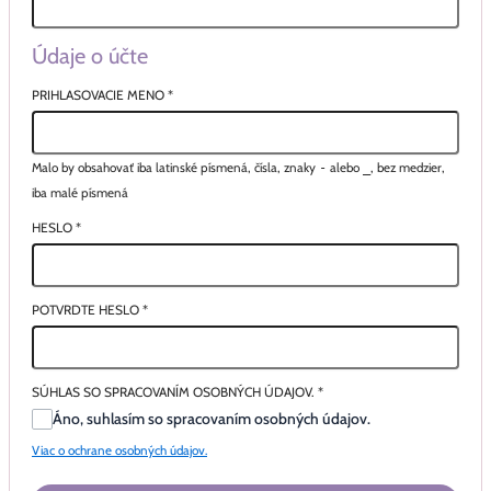
Údaje o účte
PRIHLASOVACIE MENO
*
Malo by obsahovať iba latinské písmená, čísla, znaky
-
alebo
_
, bez medzier,
iba malé písmená
HESLO
*
POTVRDTE HESLO
*
SÚHLAS SO SPRACOVANÍM OSOBNÝCH ÚDAJOV.
*
Áno, suhlasím so spracovaním osobných údajov.
Viac o ochrane osobných údajov.