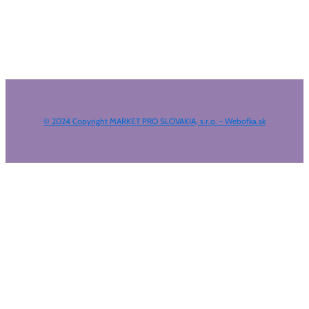
© 2024 Copyright MARKET PRO SLOVAKIA, s.r.o. - Webofka.sk
HĽADAŤ NA WEBE
Search ...