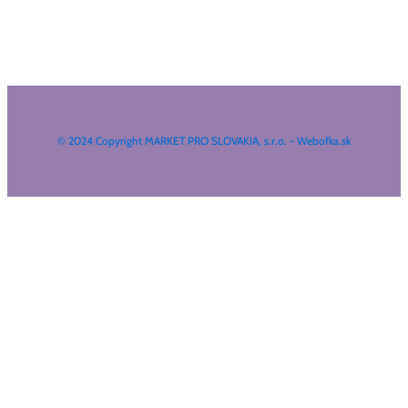
© 2024 Copyright MARKET PRO SLOVAKIA, s.r.o. - Webofka.sk
HĽADAŤ NA WEBE
Search
...
Výsledky