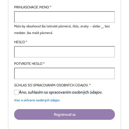
PRIHLASOVACIE MENO
*
Malo by obsahovať iba latinské písmená, čísla, znaky
-
alebo
_
, bez
medzier, iba malé písmená
HESLO
*
POTVRDTE HESLO
*
SÚHLAS SO SPRACOVANÍM OSOBNÝCH ÚDAJOV.
*
Áno, suhlasím so spracovaním osobných údajov.
Viac o ochrane osobných údajov.
Registrovať sa