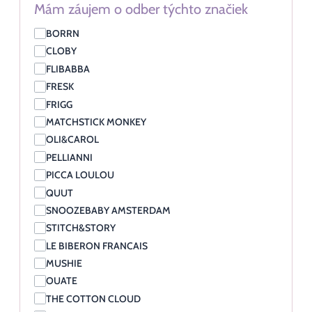
Mám záujem o odber týchto značiek
BORRN
CLOBY
FLIBABBA
FRESK
FRIGG
MATCHSTICK MONKEY
OLI&CAROL
PELLIANNI
PICCA LOULOU
QUUT
SNOOZEBABY AMSTERDAM
STITCH&STORY
LE BIBERON FRANCAIS
MUSHIE
OUATE
THE COTTON CLOUD