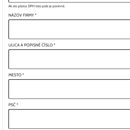
Ak ste platca DPH toto pole je povinné.
NÁZOV FIRMY
*
ULICA A POPISNÉ ČÍSLO
*
MESTO
*
PSČ
*