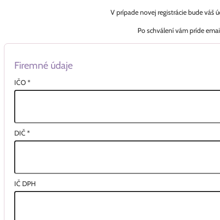
V prípade novej registrácie bude váš 
Po schválení vám príde emai
Firemné údaje
IČO
*
DIČ
*
IČ DPH