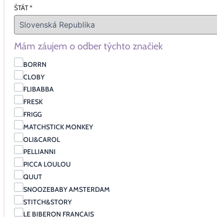
ŠTÁT
*
Mám záujem o odber týchto značiek
BORRN
CLOBY
FLIBABBA
FRESK
FRIGG
MATCHSTICK MONKEY
OLI&CAROL
PELLIANNI
PICCA LOULOU
QUUT
SNOOZEBABY AMSTERDAM
STITCH&STORY
LE BIBERON FRANCAIS