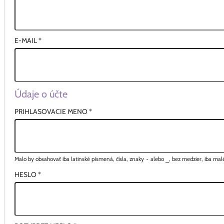
E-MAIL
*
Údaje o účte
PRIHLASOVACIE MENO
*
Malo by obsahovať iba latinské písmená, čísla, znaky
-
alebo
_
, bez medzier, iba ma
HESLO
*