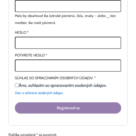
Malo by obsahovať iba latinské písmená, čísla, znaky
-
alebo
_
, bez
medzier, iba malé písmená
HESLO
*
POTVRDTE HESLO
*
SÚHLAS SO SPRACOVANÍM OSOBNÝCH ÚDAJOV.
*
Áno, suhlasím so spracovaním osobných údajov.
Viac o ochrane osobných údajov.
Registrovať sa
Políčka označené * sú povinné.