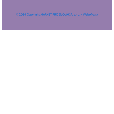
© 2024 Copyright MARKET PRO SLOVAKIA, s.r.o. - Webofka.sk
HĽADAŤ NA WEBE
Search
...
Výsledky
Všetky výsledky