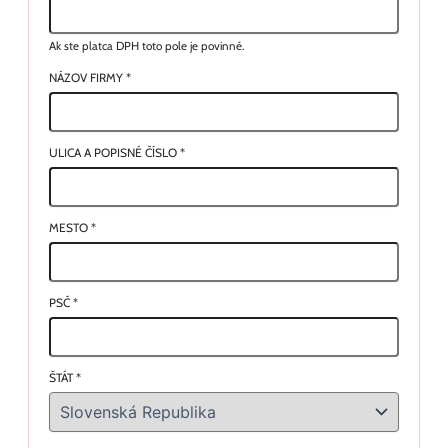
Ak ste platca DPH toto pole je povinné.
NÁZOV FIRMY
*
ULICA A POPISNÉ ČÍSLO
*
MESTO
*
PSČ
*
ŠTÁT
*