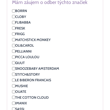
Mám záujem o odber týchto značiek
BORRN
CLOBY
FLIBABBA
FRESK
FRIGG
MATCHSTICK MONKEY
OLI&CAROL
PELLIANNI
PICCA LOULOU
QUUT
SNOOZEBABY AMSTERDAM
STITCH&STORY
LE BIBERON FRANCAIS
MUSHIE
OUATE
THE COTTON CLOUD
IMANIX
SASSI