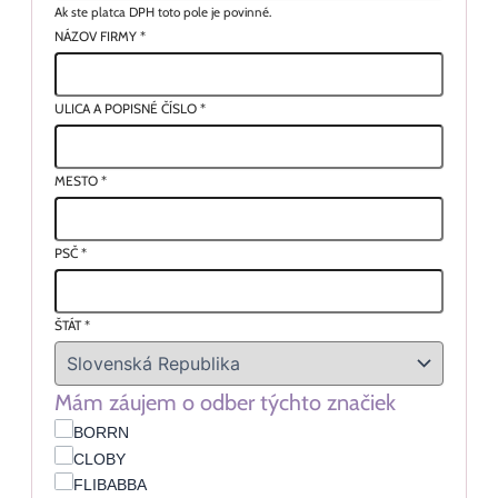
Ak ste platca DPH toto pole je povinné.
NÁZOV FIRMY
*
ULICA A POPISNÉ ČÍSLO
*
MESTO
*
PSČ
*
ŠTÁT
*
Mám záujem o odber týchto značiek
BORRN
CLOBY
FLIBABBA