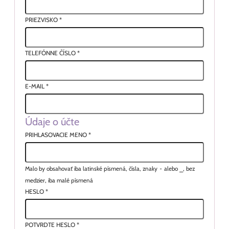
PRIEZVISKO
*
TELEFÓNNE ČÍSLO
*
E-MAIL
*
Údaje o účte
PRIHLASOVACIE MENO
*
Malo by obsahovať iba latinské písmená, čísla, znaky
-
alebo
_
, bez
medzier, iba malé písmená
HESLO
*
POTVRDTE HESLO
*