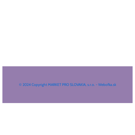
© 2024 Copyright MARKET PRO SLOVAKIA, s.r.o. - Webofka.sk
HĽADAŤ NA WEBE