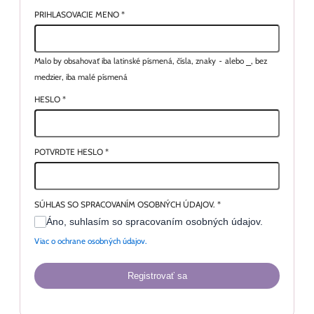
PRIHLASOVACIE MENO
*
Malo by obsahovať iba latinské písmená, čísla, znaky
-
alebo
_
, bez
medzier, iba malé písmená
HESLO
*
POTVRDTE HESLO
*
SÚHLAS SO SPRACOVANÍM OSOBNÝCH ÚDAJOV.
*
Áno, suhlasím so spracovaním osobných údajov.
Viac o ochrane osobných údajov.
Registrovať sa