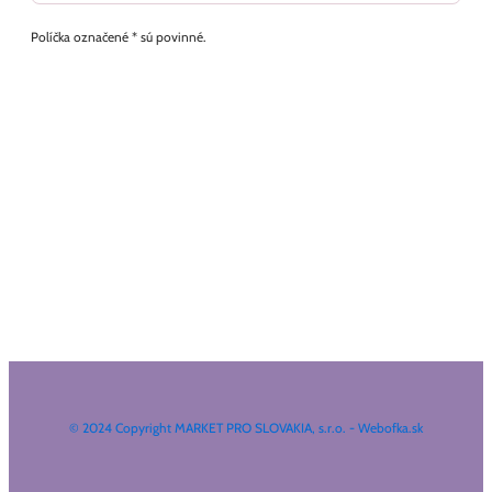
Políčka označené * sú povinné.
© 2024 Copyright MARKET PRO SLOVAKIA, s.r.o. - Webofka.sk