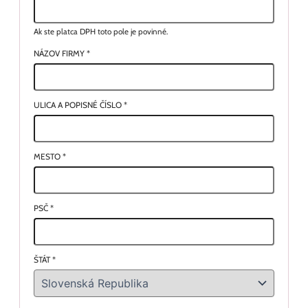
Ak ste platca DPH toto pole je povinné.
NÁZOV FIRMY
*
ULICA A POPISNÉ ČÍSLO
*
MESTO
*
PSČ
*
ŠTÁT
*