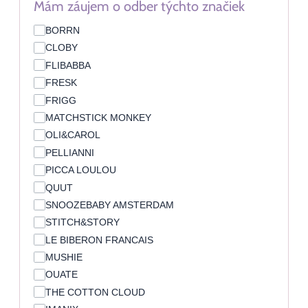
Mám záujem o odber týchto značiek
BORRN
CLOBY
FLIBABBA
FRESK
FRIGG
MATCHSTICK MONKEY
OLI&CAROL
PELLIANNI
PICCA LOULOU
QUUT
SNOOZEBABY AMSTERDAM
STITCH&STORY
LE BIBERON FRANCAIS
MUSHIE
OUATE
THE COTTON CLOUD