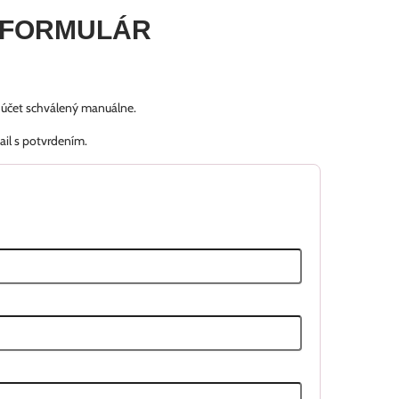
 FORMULÁR
š účet schválený manuálne.
ail s potvrdením.