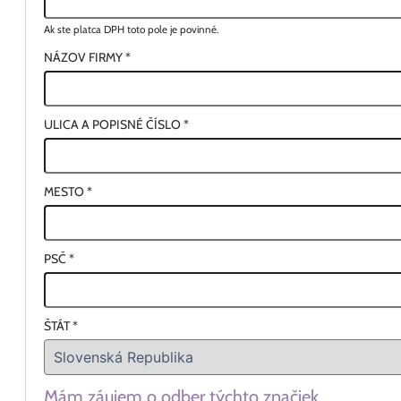
Ak ste platca DPH toto pole je povinné.
NÁZOV FIRMY
*
ULICA A POPISNÉ ČÍSLO
*
MESTO
*
PSČ
*
ŠTÁT
*
Mám záujem o odber týchto značiek