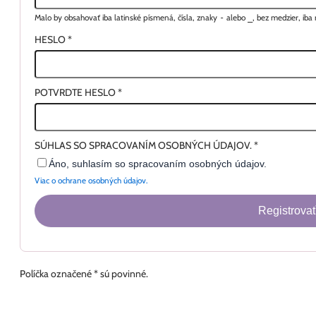
Malo by obsahovať iba latinské písmená, čísla, znaky
-
alebo
_
, bez medzier, ib
HESLO
*
POTVRDTE HESLO
*
SÚHLAS SO SPRACOVANÍM OSOBNÝCH ÚDAJOV.
*
Áno, suhlasím so spracovaním osobných údajov.
Viac o ochrane osobných údajov.
Registrovať
Políčka označené * sú povinné.