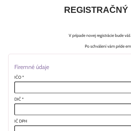
REGISTRAČNÝ
V prípade novej registrácie bude vá
Po schválení vám príde em
Firemné údaje
IČO
*
DIČ
*
IČ DPH