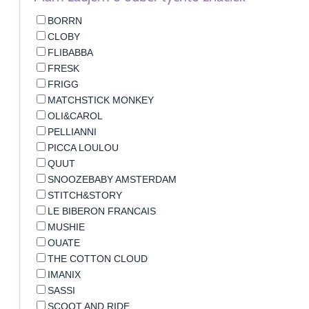
BORRN
CLOBY
FLIBABBA
FRESK
FRIGG
MATCHSTICK MONKEY
OLI&CAROL
PELLIANNI
PICCA LOULOU
QUUT
SNOOZEBABY AMSTERDAM
STITCH&STORY
LE BIBERON FRANCAIS
MUSHIE
OUATE
THE COTTON CLOUD
IMANIX
SASSI
SCOOT AND RIDE