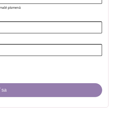
a malé písmená
 sa