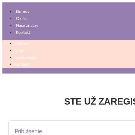
Preskočiť
na
Domov
obsah
O nás
Naše značky
Kontakt
Domov
O nás
Naše značky
Kontakt
STE UŽ ZAREG
Prihlásenie