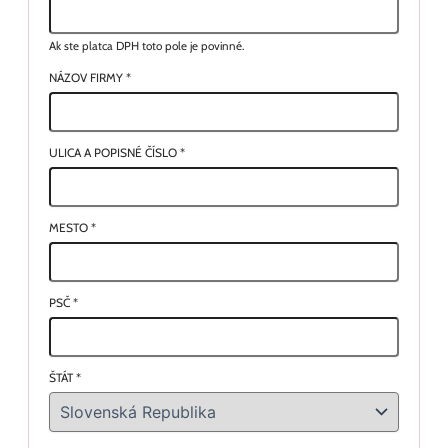
Ak ste platca DPH toto pole je povinné.
NÁZOV FIRMY
*
ULICA A POPISNÉ ČÍSLO
*
MESTO
*
PSČ
*
ŠTÁT
*