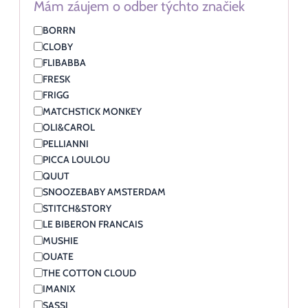
Mám záujem o odber týchto značiek
BORRN
CLOBY
FLIBABBA
FRESK
FRIGG
MATCHSTICK MONKEY
OLI&CAROL
PELLIANNI
PICCA LOULOU
QUUT
SNOOZEBABY AMSTERDAM
STITCH&STORY
LE BIBERON FRANCAIS
MUSHIE
OUATE
THE COTTON CLOUD
IMANIX
SASSI