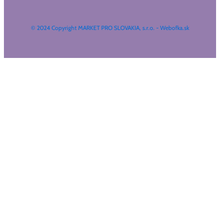
© 2024 Copyright MARKET PRO SLOVAKIA, s.r.o. - Webofka.sk
HĽADAŤ NA WEBE
Search
...
Výsledky
Všetky výsledky