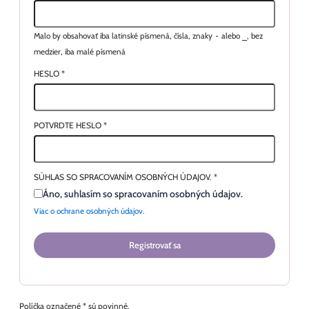
Malo by obsahovať iba latinské písmená, čísla, znaky
-
alebo
_
, bez
medzier, iba malé písmená
HESLO
*
POTVRDTE HESLO
*
SÚHLAS SO SPRACOVANÍM OSOBNÝCH ÚDAJOV.
*
Áno, suhlasím so spracovaním osobných údajov.
Viac o ochrane osobných údajov.
Registrovať sa
Políčka označené * sú povinné.