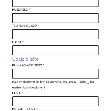
PRIEZVISKO
*
TELEFÓNNE ČÍSLO
*
E-MAIL
*
Údaje o účte
PRIHLASOVACIE MENO
*
Malo by obsahovať iba latinské písmená, čísla, znaky
-
alebo
_
, bez
medzier, iba malé písmená
HESLO
*
POTVRDTE HESLO
*