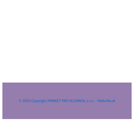
© 2024 Copyright MARKET PRO SLOVAKIA, s.r.o. - Webofka.sk