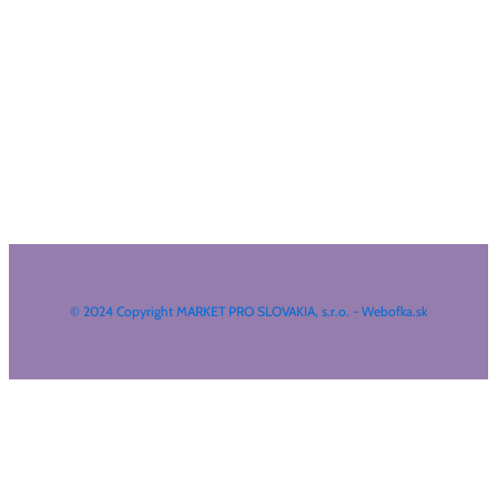
© 2024 Copyright MARKET PRO SLOVAKIA, s.r.o. - Webofka.sk
HĽADAŤ NA WEBE