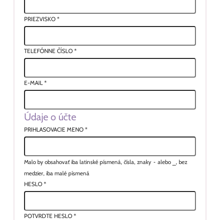
PRIEZVISKO
*
TELEFÓNNE ČÍSLO
*
E-MAIL
*
Údaje o účte
PRIHLASOVACIE MENO
*
Malo by obsahovať iba latinské písmená, čísla, znaky
-
alebo
_
, bez
medzier, iba malé písmená
HESLO
*
POTVRDTE HESLO
*