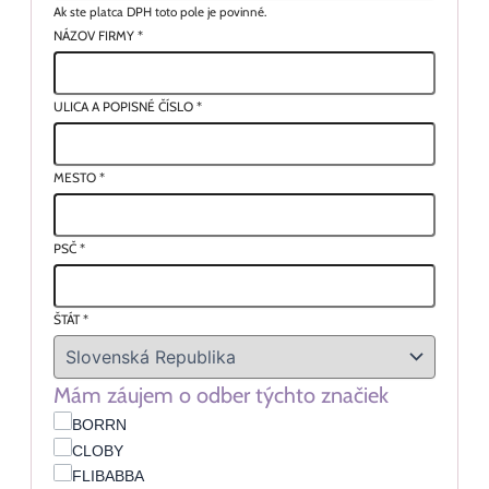
Ak ste platca DPH toto pole je povinné.
NÁZOV FIRMY
*
ULICA A POPISNÉ ČÍSLO
*
MESTO
*
PSČ
*
ŠTÁT
*
Mám záujem o odber týchto značiek
BORRN
CLOBY
FLIBABBA