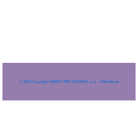
© 2024 Copyright MARKET PRO SLOVAKIA, s.r.o. - Webofka.sk
HĽADAŤ NA WEBE