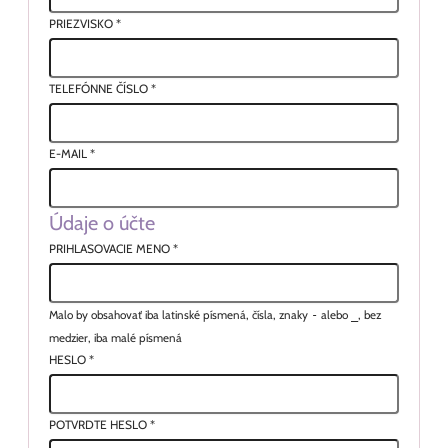
PRIEZVISKO
*
TELEFÓNNE ČÍSLO
*
E-MAIL
*
Údaje o účte
PRIHLASOVACIE MENO
*
Malo by obsahovať iba latinské písmená, čísla, znaky
-
alebo
_
, bez
medzier, iba malé písmená
HESLO
*
POTVRDTE HESLO
*