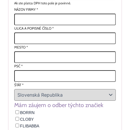
Ak ste platca DPH toto pole je povinné.
NÁZOV FIRMY
*
ULICA A POPISNÉ ČÍSLO
*
MESTO
*
PSČ
*
ŠTÁT
*
Mám záujem o odber týchto značiek
BORRN
CLOBY
FLIBABBA