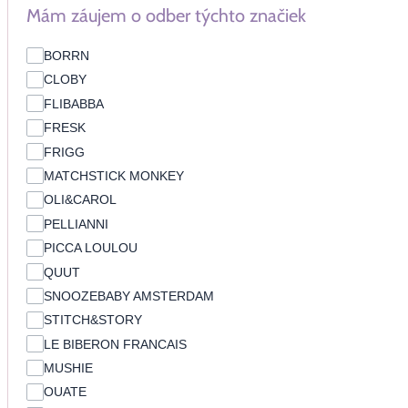
Mám záujem o odber týchto značiek
BORRN
CLOBY
FLIBABBA
FRESK
FRIGG
MATCHSTICK MONKEY
OLI&CAROL
PELLIANNI
PICCA LOULOU
QUUT
SNOOZEBABY AMSTERDAM
STITCH&STORY
LE BIBERON FRANCAIS
MUSHIE
OUATE