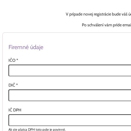
V prípade novej registrácie bude váš 
Po schválení vám príde emai
Firemné údaje
IČO
*
DIČ
*
IČ DPH
Ak ste platca DPH toto pole je povinné.