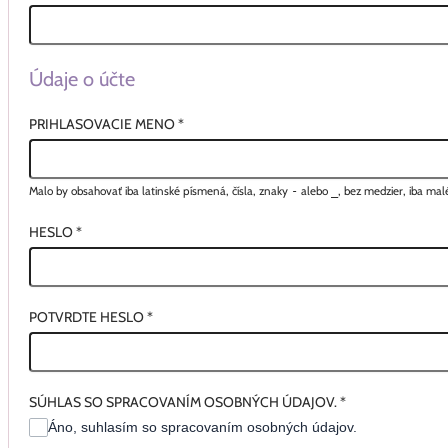
Údaje o účte
PRIHLASOVACIE MENO
*
Malo by obsahovať iba latinské písmená, čísla, znaky
-
alebo
_
, bez medzier, iba ma
HESLO
*
POTVRDTE HESLO
*
SÚHLAS SO SPRACOVANÍM OSOBNÝCH ÚDAJOV.
*
Áno, suhlasím so spracovaním osobných údajov.