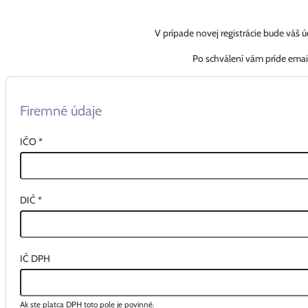
V prípade novej registrácie bude váš 
Po schválení vám príde emai
Firemné údaje
IČO
*
DIČ
*
IČ DPH
Ak ste platca DPH toto pole je povinné.