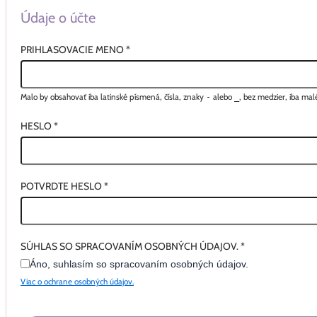
Údaje o účte
PRIHLASOVACIE MENO
*
Malo by obsahovať iba latinské písmená, čísla, znaky
-
alebo
_
, bez medzier, iba ma
HESLO
*
POTVRDTE HESLO
*
SÚHLAS SO SPRACOVANÍM OSOBNÝCH ÚDAJOV.
*
Áno, suhlasím so spracovaním osobných údajov.
Viac o ochrane osobných údajov.