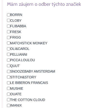
Mám záujem o odber týchto značiek
BORRN
CLOBY
FLIBABBA
FRESK
FRIGG
MATCHSTICK MONKEY
OLI&CAROL
PELLIANNI
PICCA LOULOU
QUUT
SNOOZEBABY AMSTERDAM
STITCH&STORY
LE BIBERON FRANCAIS
MUSHIE
OUATE
THE COTTON CLOUD
IMANIX