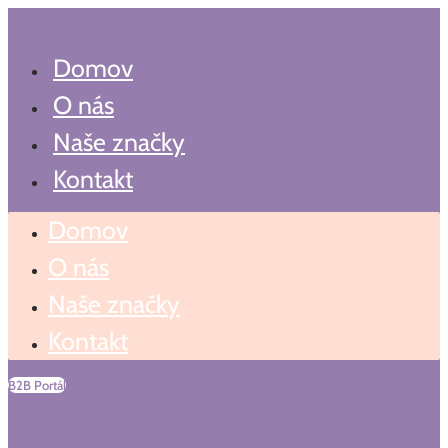
Search
Preskočiť
...
na
obsah
Domov
O nás
Naše značky
Kontakt
Domov
O nás
Naše značky
Kontakt
B2B Portál