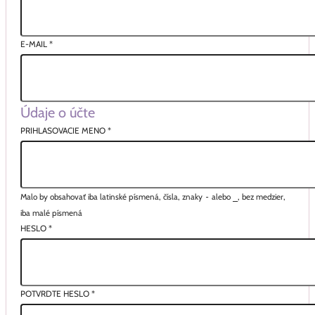
E-MAIL
*
Údaje o účte
PRIHLASOVACIE MENO
*
Malo by obsahovať iba latinské písmená, čísla, znaky
-
alebo
_
, bez medzier,
iba malé písmená
HESLO
*
POTVRDTE HESLO
*