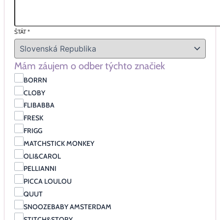
ŠTÁT
*
Mám záujem o odber týchto značiek
BORRN
CLOBY
FLIBABBA
FRESK
FRIGG
MATCHSTICK MONKEY
OLI&CAROL
PELLIANNI
PICCA LOULOU
QUUT
SNOOZEBABY AMSTERDAM
STITCH&STORY