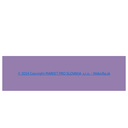
© 2024 Copyright MARKET PRO SLOVAKIA, s.r.o. - Webofka.sk
HĽADAŤ NA WEBE