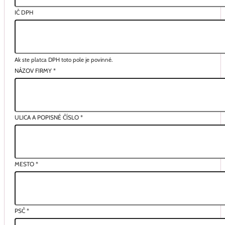
IČ DPH
Ak ste platca DPH toto pole je povinné.
NÁZOV FIRMY
*
ULICA A POPISNÉ ČÍSLO
*
MESTO
*
PSČ
*