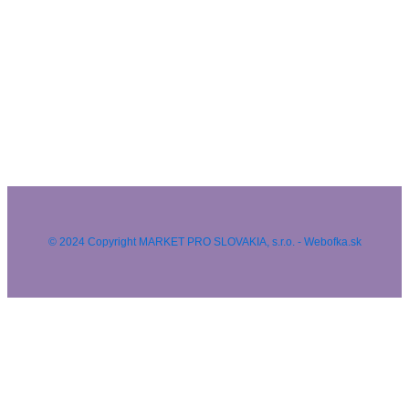
© 2024 Copyright MARKET PRO SLOVAKIA, s.r.o. - Webofka.sk
HĽADAŤ NA WEBE