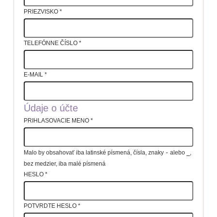
PRIEZVISKO
*
TELEFÓNNE ČÍSLO
*
E-MAIL
*
Údaje o účte
PRIHLASOVACIE MENO
*
Malo by obsahovať iba latinské písmená, čísla, znaky
-
alebo
_
,
bez medzier, iba malé písmená
HESLO
*
POTVRDTE HESLO
*