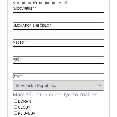
Ak ste platca DPH toto pole je povinné.
NÁZOV FIRMY
*
ULICA A POPISNÉ ČÍSLO
*
MESTO
*
PSČ
*
ŠTÁT
*
Mám záujem o odber týchto značiek
BORRN
CLOBY
FLIBABBA