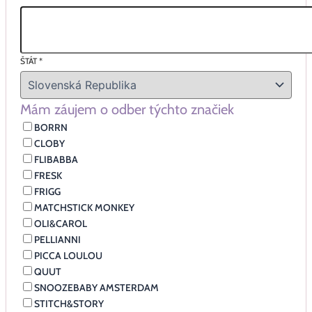
ŠTÁT
*
Mám záujem o odber týchto značiek
BORRN
CLOBY
FLIBABBA
FRESK
FRIGG
MATCHSTICK MONKEY
OLI&CAROL
PELLIANNI
PICCA LOULOU
QUUT
SNOOZEBABY AMSTERDAM
STITCH&STORY