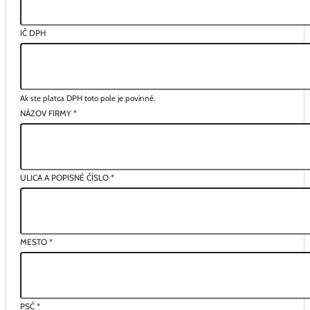
IČ DPH
Ak ste platca DPH toto pole je povinné.
NÁZOV FIRMY
*
ULICA A POPISNÉ ČÍSLO
*
MESTO
*
PSČ
*