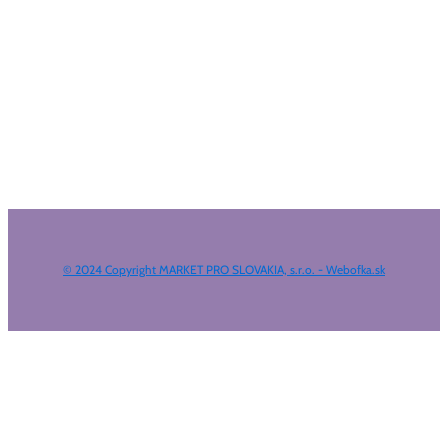
© 2024 Copyright MARKET PRO SLOVAKIA, s.r.o. - Webofka.sk
HĽADAŤ NA WEBE