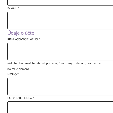
E-MAIL
*
Údaje o účte
PRIHLASOVACIE MENO
*
Malo by obsahovať iba latinské písmená, čísla, znaky
-
alebo
_
, bez medzier,
iba malé písmená
HESLO
*
POTVRDTE HESLO
*