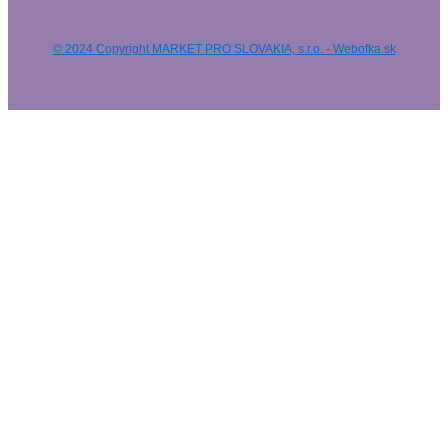
© 2024 Copyright MARKET PRO SLOVAKIA, s.r.o. - Webofka.sk
HĽADAŤ NA WEBE
Výsledky
Všetky výsledky