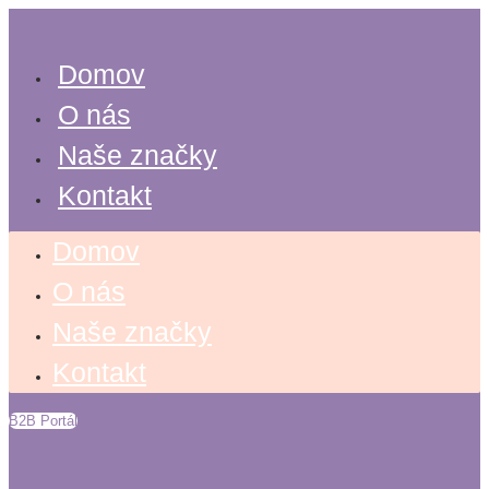
Search
Preskočiť
...
na
obsah
Domov
O nás
Naše značky
Kontakt
Domov
O nás
Naše značky
Kontakt
B2B Portál