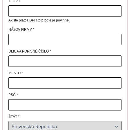
IČ DPH
Ak ste platca DPH toto pole je povinné.
NÁZOV FIRMY
*
ULICA A POPISNÉ ČÍSLO
*
MESTO
*
PSČ
*
ŠTÁT
*