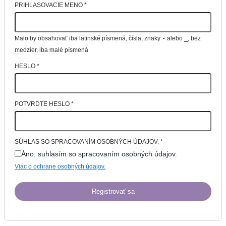
PRIHLASOVACIE MENO
*
Malo by obsahovať iba latinské písmená, čísla, znaky
-
alebo
_
, bez
medzier, iba malé písmená
HESLO
*
POTVRDTE HESLO
*
SÚHLAS SO SPRACOVANÍM OSOBNÝCH ÚDAJOV.
*
Áno, suhlasím so spracovaním osobných údajov.
Viac o ochrane osobných údajov.
Registrovať sa