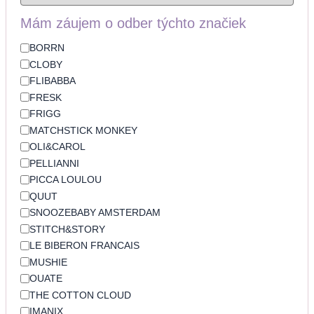
Mám záujem o odber týchto značiek
BORRN
CLOBY
FLIBABBA
FRESK
FRIGG
MATCHSTICK MONKEY
OLI&CAROL
PELLIANNI
PICCA LOULOU
QUUT
SNOOZEBABY AMSTERDAM
STITCH&STORY
LE BIBERON FRANCAIS
MUSHIE
OUATE
THE COTTON CLOUD
IMANIX