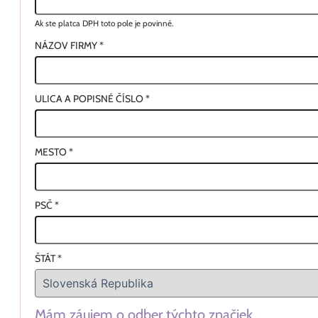
Ak ste platca DPH toto pole je povinné.
NÁZOV FIRMY
*
ULICA A POPISNÉ ČÍSLO
*
MESTO
*
PSČ
*
ŠTÁT
*
Mám záujem o odber týchto značiek