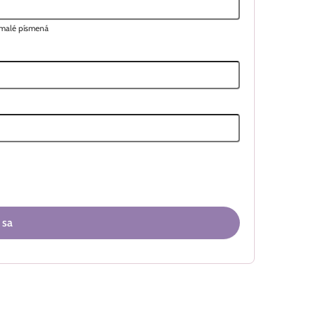
a malé písmená
 sa