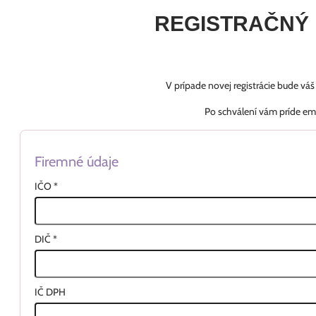
REGISTRAČNÝ
V prípade novej registrácie bude vá
Po schválení vám príde em
Firemné údaje
IČO
*
DIČ
*
IČ DPH