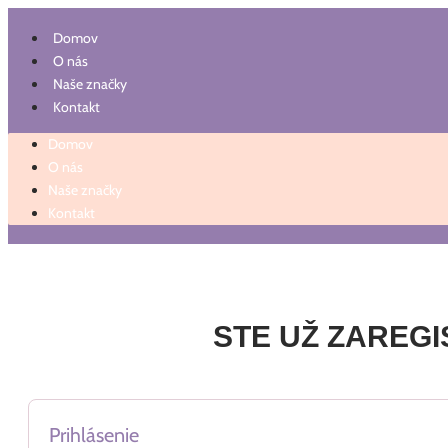
Preskočiť
na
Domov
obsah
O nás
Naše značky
Kontakt
Domov
O nás
Naše značky
Kontakt
STE UŽ ZAREG
Prihlásenie