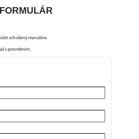
 FORMULÁR
š účet schválený manuálne.
ail s potvrdením.