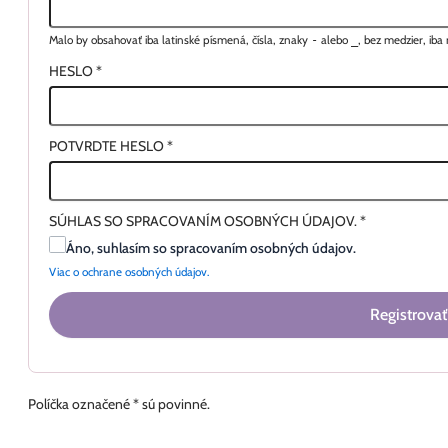
Malo by obsahovať iba latinské písmená, čísla, znaky
-
alebo
_
, bez medzier, ib
HESLO
*
POTVRDTE HESLO
*
SÚHLAS SO SPRACOVANÍM OSOBNÝCH ÚDAJOV.
*
Áno, suhlasím so spracovaním osobných údajov.
Viac o ochrane osobných údajov.
Registrovať
Políčka označené * sú povinné.