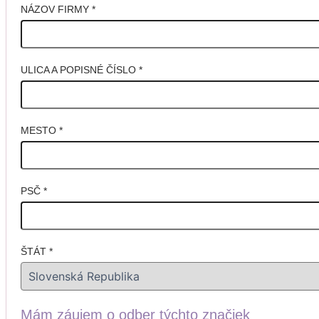
NÁZOV FIRMY
*
ULICA A POPISNÉ ČÍSLO
*
MESTO
*
PSČ
*
ŠTÁT
*
Mám záujem o odber týchto značiek