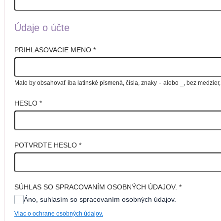
Údaje o účte
PRIHLASOVACIE MENO
*
Malo by obsahovať iba latinské písmená, čísla, znaky
-
alebo
_
, bez medzier
HESLO
*
POTVRDTE HESLO
*
SÚHLAS SO SPRACOVANÍM OSOBNÝCH ÚDAJOV.
*
Áno, suhlasím so spracovaním osobných údajov.
Viac o ochrane osobných údajov.