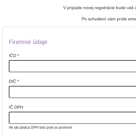
V prípade novej registrácie bude váš
Po schválení vám príde emai
Firemné údaje
IČO
*
DIČ
*
IČ DPH
Ak ste platca DPH toto pole je povinné.