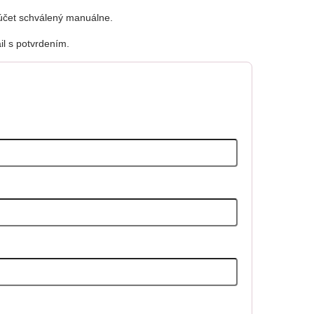
 účet schválený manuálne.
l s potvrdením.