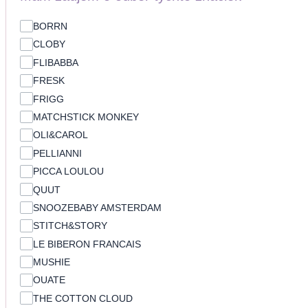
BORRN
CLOBY
FLIBABBA
FRESK
FRIGG
MATCHSTICK MONKEY
OLI&CAROL
PELLIANNI
PICCA LOULOU
QUUT
SNOOZEBABY AMSTERDAM
STITCH&STORY
LE BIBERON FRANCAIS
MUSHIE
OUATE
THE COTTON CLOUD