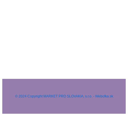
© 2024 Copyright MARKET PRO SLOVAKIA, s.r.o. - Webofka.sk