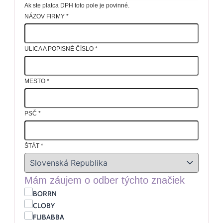
Ak ste platca DPH toto pole je povinné.
NÁZOV FIRMY
*
ULICA A POPISNÉ ČÍSLO
*
MESTO
*
PSČ
*
ŠTÁT
*
Mám záujem o odber týchto značiek
BORRN
CLOBY
FLIBABBA