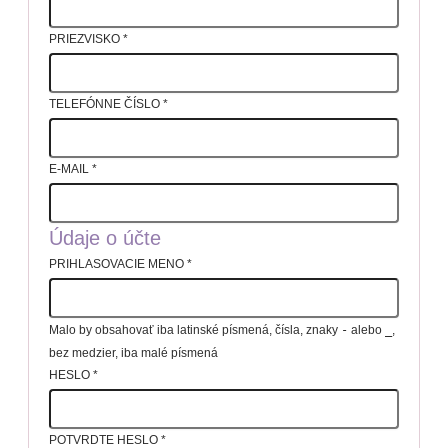
PRIEZVISKO
*
TELEFÓNNE ČÍSLO
*
E-MAIL
*
Údaje o účte
PRIHLASOVACIE MENO
*
Malo by obsahovať iba latinské písmená, čísla, znaky
-
alebo
_
,
bez medzier, iba malé písmená
HESLO
*
POTVRDTE HESLO
*