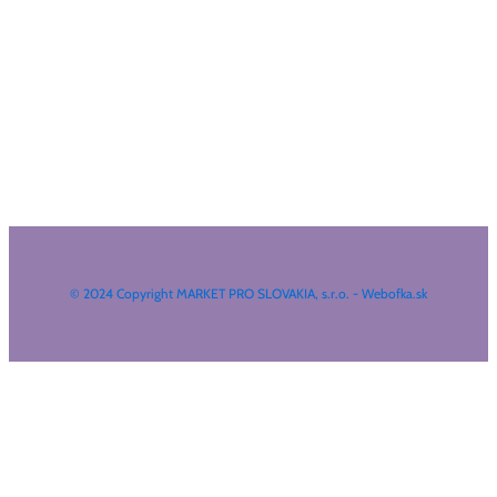
© 2024 Copyright MARKET PRO SLOVAKIA, s.r.o. - Webofka.sk
HĽADAŤ NA WEBE