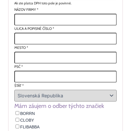
Ak ste platca DPH toto pole je povinné.
NÁZOV FIRMY
*
ULICA A POPISNÉ ČÍSLO
*
MESTO
*
PSČ
*
ŠTÁT
*
Mám záujem o odber týchto značiek
BORRN
CLOBY
FLIBABBA