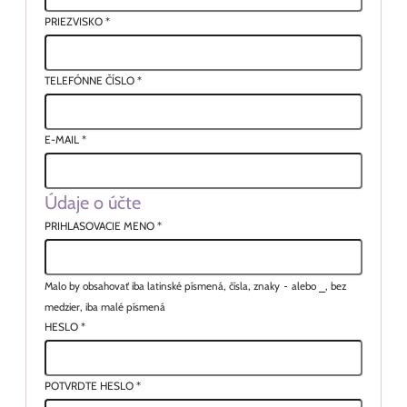
PRIEZVISKO
*
TELEFÓNNE ČÍSLO
*
E-MAIL
*
Údaje o účte
PRIHLASOVACIE MENO
*
Malo by obsahovať iba latinské písmená, čísla, znaky
-
alebo
_
, bez
medzier, iba malé písmená
HESLO
*
POTVRDTE HESLO
*