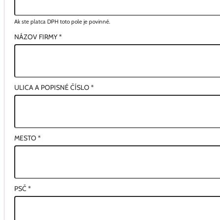
Ak ste platca DPH toto pole je povinné.
NÁZOV FIRMY
*
ULICA A POPISNÉ ČÍSLO
*
MESTO
*
PSČ
*