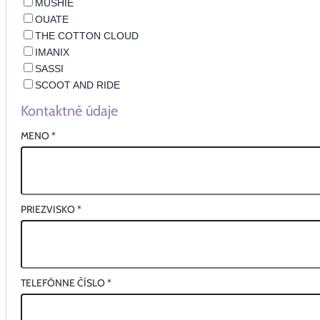
MUSHIE
OUATE
THE COTTON CLOUD
IMANIX
SASSI
SCOOT AND RIDE
Kontaktné údaje
MENO
*
PRIEZVISKO
*
TELEFÓNNE ČÍSLO
*