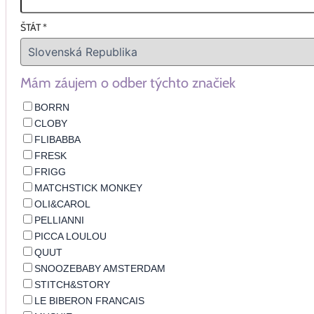
ŠTÁT
*
Mám záujem o odber týchto značiek
BORRN
CLOBY
FLIBABBA
FRESK
FRIGG
MATCHSTICK MONKEY
OLI&CAROL
PELLIANNI
PICCA LOULOU
QUUT
SNOOZEBABY AMSTERDAM
STITCH&STORY
LE BIBERON FRANCAIS