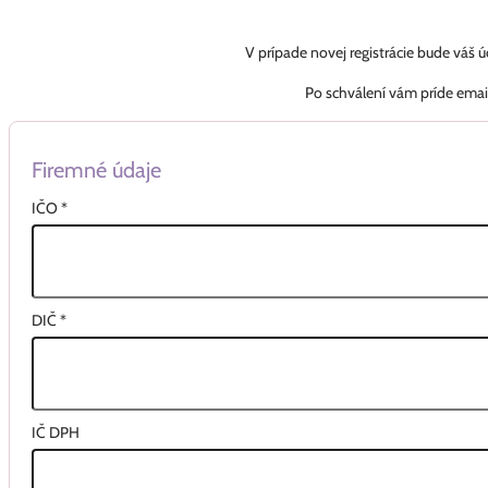
V prípade novej registrácie bude váš 
Po schválení vám príde emai
Firemné údaje
IČO
*
DIČ
*
IČ DPH