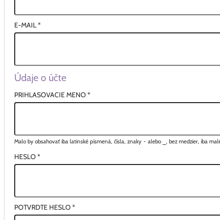
E-MAIL
*
Údaje o účte
PRIHLASOVACIE MENO
*
Malo by obsahovať iba latinské písmená, čísla, znaky
-
alebo
_
, bez medzier, iba ma
HESLO
*
POTVRDTE HESLO
*