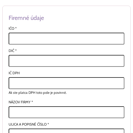
Firemné údaje
IČO
*
DIČ
*
IČ DPH
Ak ste platca DPH toto pole je povinné.
NÁZOV FIRMY
*
ULICA A POPISNÉ ČÍSLO
*