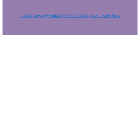
© 2024 Copyright MARKET PRO SLOVAKIA, s.r.o. - Webofka.sk
HĽADAŤ NA WEBE
Výsledky
Všetky výsledky