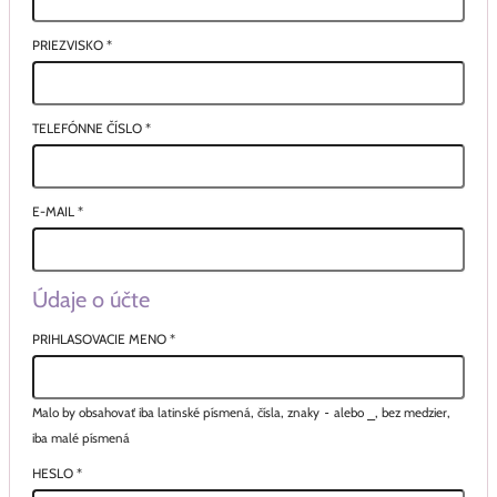
PRIEZVISKO
*
TELEFÓNNE ČÍSLO
*
E-MAIL
*
Údaje o účte
PRIHLASOVACIE MENO
*
Malo by obsahovať iba latinské písmená, čísla, znaky
-
alebo
_
, bez medzier,
iba malé písmená
HESLO
*