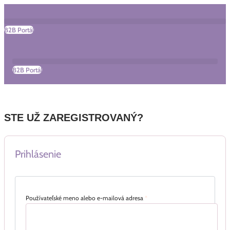
Search
Preskočiť
...
na
obsah
B2B Portál
B2B Portál
STE UŽ ZAREGISTROVANÝ?
Prihlásenie
Používateľské meno alebo e-mailová adresa
*