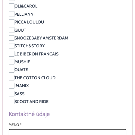
OLI&CAROL
PELLIANNI
PICCA LOULOU
QUUT
SNOOZEBABY AMSTERDAM
STITCH&STORY
LE BIBERON FRANCAIS
MUSHIE
OUATE
THE COTTON CLOUD
IMANIX
SASSI
SCOOT AND RIDE
Kontaktné údaje
MENO
*