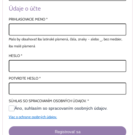
Údaje o účte
PRIHLASOVACIE MENO
*
Malo by obsahovať iba latinské písmená, čísla, znaky
-
alebo
_
, bez medzier,
iba malé písmená
HESLO
*
POTVRDTE HESLO
*
SÚHLAS SO SPRACOVANÍM OSOBNÝCH ÚDAJOV.
*
Áno, suhlasím so spracovaním osobných údajov.
Viac o ochrane osobných údajov.
Registrovať sa