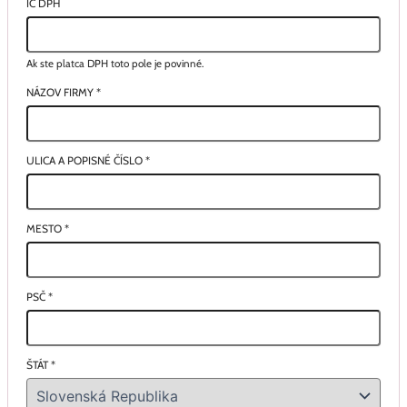
IČ DPH
Ak ste platca DPH toto pole je povinné.
NÁZOV FIRMY
*
ULICA A POPISNÉ ČÍSLO
*
MESTO
*
PSČ
*
ŠTÁT
*