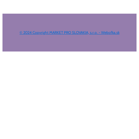
© 2024 Copyright MARKET PRO SLOVAKIA, s.r.o. - Webofka.sk
HĽADAŤ NA WEBE
Výsledky