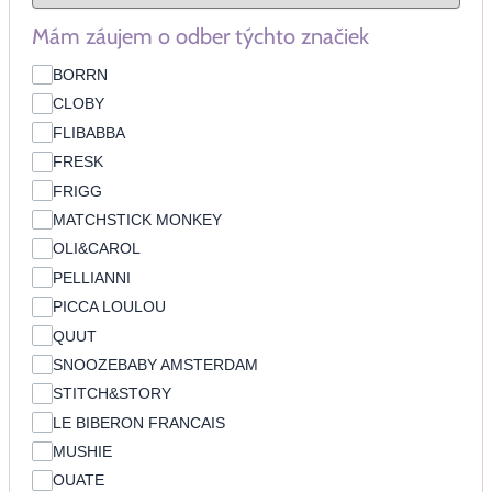
Mám záujem o odber týchto značiek
BORRN
CLOBY
FLIBABBA
FRESK
FRIGG
MATCHSTICK MONKEY
OLI&CAROL
PELLIANNI
PICCA LOULOU
QUUT
SNOOZEBABY AMSTERDAM
STITCH&STORY
LE BIBERON FRANCAIS
MUSHIE
OUATE