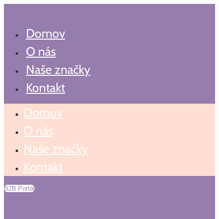
Preskočiť
Search
...
na
obsah
Domov
O nás
Naše značky
Kontakt
Domov
O nás
Naše značky
Kontakt
B2B Portál