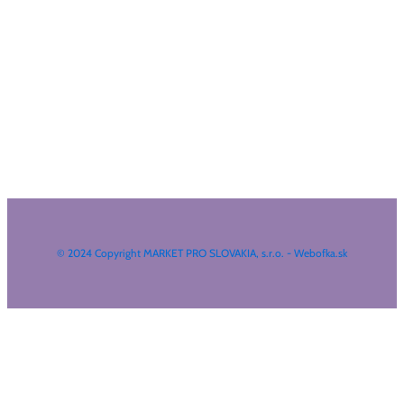
© 2024 Copyright MARKET PRO SLOVAKIA, s.r.o. - Webofka.sk
HĽADAŤ NA WEBE