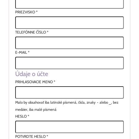
PRIEZVISKO
*
TELEFÓNNE ČÍSLO
*
E-MAIL
*
Údaje o účte
PRIHLASOVACIE MENO
*
Malo by obsahovať iba latinské písmená, čísla, znaky
-
alebo
_
, bez
medzier, iba malé písmená
HESLO
*
POTVRDTE HESLO
*