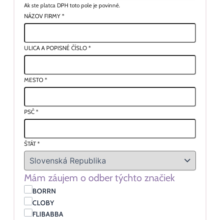
Ak ste platca DPH toto pole je povinné.
NÁZOV FIRMY
*
ULICA A POPISNÉ ČÍSLO
*
MESTO
*
PSČ
*
ŠTÁT
*
Mám záujem o odber týchto značiek
BORRN
CLOBY
FLIBABBA