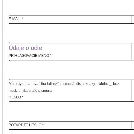
E-MAIL
*
Údaje o účte
PRIHLASOVACIE MENO
*
Malo by obsahovať iba latinské písmená, čísla, znaky
-
alebo
_
, bez
medzier, iba malé písmená
HESLO
*
POTVRDTE HESLO
*