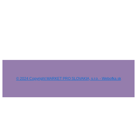
© 2024 Copyright MARKET PRO SLOVAKIA, s.r.o. - Webofka.sk
HĽADAŤ NA WEBE