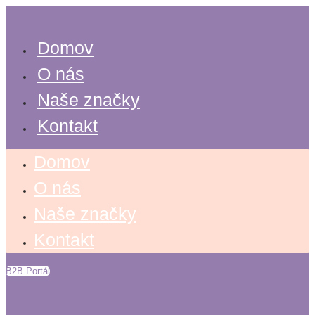
Search
Preskočiť
...
na
obsah
Domov
O nás
Naše značky
Kontakt
Domov
O nás
Naše značky
Kontakt
B2B Portál