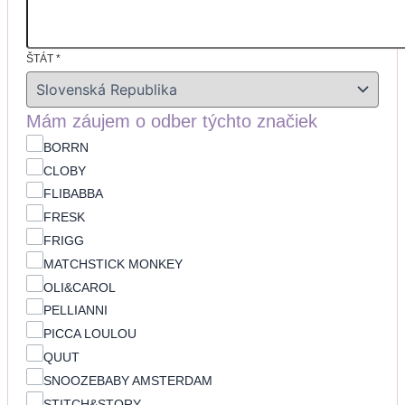
ŠTÁT
*
Mám záujem o odber týchto značiek
BORRN
CLOBY
FLIBABBA
FRESK
FRIGG
MATCHSTICK MONKEY
OLI&CAROL
PELLIANNI
PICCA LOULOU
QUUT
SNOOZEBABY AMSTERDAM
STITCH&STORY