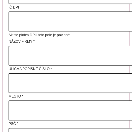
IČ DPH
Ak ste platca DPH toto pole je povinné.
NÁZOV FIRMY
*
ULICA A POPISNÉ ČÍSLO
*
MESTO
*
PSČ
*