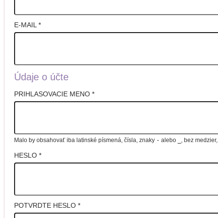
E-MAIL
*
Údaje o účte
PRIHLASOVACIE MENO
*
Malo by obsahovať iba latinské písmená, čísla, znaky
-
alebo
_
, bez medzier
HESLO
*
POTVRDTE HESLO
*