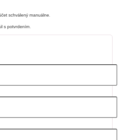
 účet schválený manuálne.
l s potvrdením.