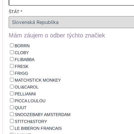
ŠTÁT
*
Mám záujem o odber týchto značiek
BORRN
CLOBY
FLIBABBA
FRESK
FRIGG
MATCHSTICK MONKEY
OLI&CAROL
PELLIANNI
PICCA LOULOU
QUUT
SNOOZEBABY AMSTERDAM
STITCH&STORY
LE BIBERON FRANCAIS