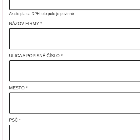
Ak ste platca DPH toto pole je povinné.
NÁZOV FIRMY
*
ULICA A POPISNÉ ČÍSLO
*
MESTO
*
PSČ
*