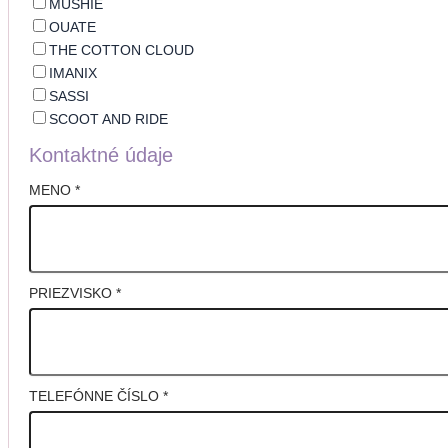
MUSHIE
OUATE
THE COTTON CLOUD
IMANIX
SASSI
SCOOT AND RIDE
Kontaktné údaje
MENO
*
PRIEZVISKO
*
TELEFÓNNE ČÍSLO
*