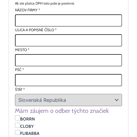
Ak ste platca DPH toto pole je povinné.
NÁZOV FIRMY
*
ULICA A POPISNÉ ČÍSLO
*
MESTO
*
PSČ
*
ŠTÁT
*
Mám záujem o odber týchto značiek
BORRN
CLOBY
FLIBABBA