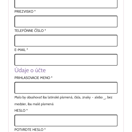
PRIEZVISKO
*
TELEFÓNNE ČÍSLO
*
E-MAIL
*
Údaje o účte
PRIHLASOVACIE MENO
*
Malo by obsahovať iba latinské písmená, čísla, znaky
-
alebo
_
, bez
medzier, iba malé písmená
HESLO
*
POTVRDTE HESLO
*