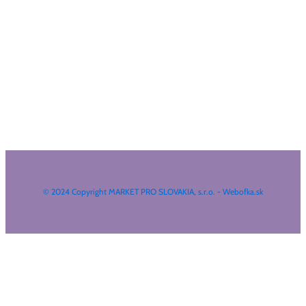
© 2024 Copyright MARKET PRO SLOVAKIA, s.r.o. - Webofka.sk
HĽADAŤ NA WEBE