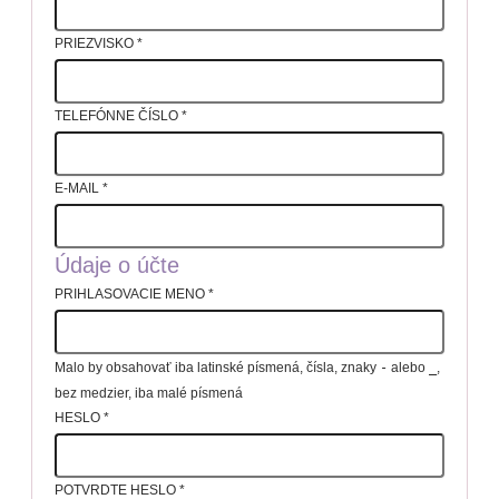
PRIEZVISKO
*
TELEFÓNNE ČÍSLO
*
E-MAIL
*
Údaje o účte
PRIHLASOVACIE MENO
*
Malo by obsahovať iba latinské písmená, čísla, znaky
-
alebo
_
,
bez medzier, iba malé písmená
HESLO
*
POTVRDTE HESLO
*