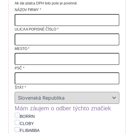
Ak ste platca DPH toto pole je povinné.
NÁZOV FIRMY
*
ULICA A POPISNÉ ČÍSLO
*
MESTO
*
PSČ
*
ŠTÁT
*
Mám záujem o odber týchto značiek
BORRN
CLOBY
FLIBABBA