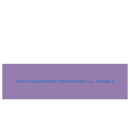
© 2024 Copyright MARKET PRO SLOVAKIA, s.r.o. - Webofka.sk
HĽADAŤ NA WEBE